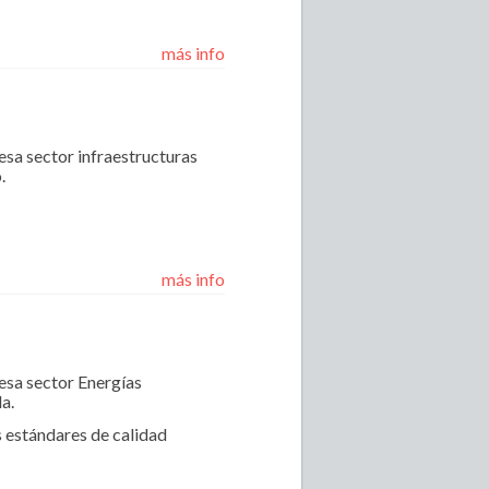
más info
sa sector infraestructuras
.
más info
esa sector Energías
a.
s estándares de calidad