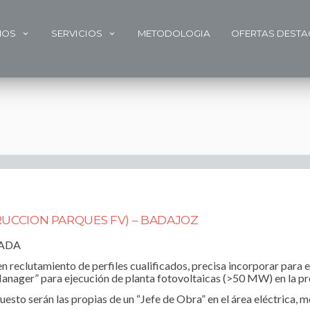
MOS
SERVICIOS
METODOLOGIA
OFERTAS DEST
UCCION PARQUES FV) – BADAJOZ
RADA
 reclutamiento de perfiles cualificados, precisa incorporar para 
 Manager” para ejecución de planta fotovoltaicas (>50 MW) en la pr
uesto serán las propias de un “Jefe de Obra” en el área eléctrica, me