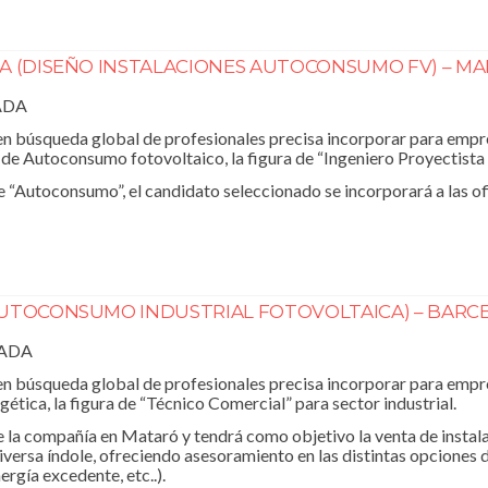
A (DISEÑO INSTALACIONES AUTOCONSUMO FV) – M
ADA
 búsqueda global de profesionales precisa incorporar para empre
 de Autoconsumo fotovoltaico, la figura de “Ingeniero Proyectista 
 “Autoconsumo”, el candidato seleccionado se incorporará a las of
AUTOCONSUMO INDUSTRIAL FOTOVOLTAICA) – BARC
RADA
 búsqueda global de profesionales precisa incorporar para empre
ética, la figura de “Técnico Comercial” para sector industrial.
de la compañía en Mataró y tendrá como objetivo la venta de instal
ersa índole, ofreciendo asesoramiento en las distintas opciones 
rgía excedente, etc..).