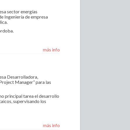
esa sector energías
 de Ingeniería de empresa
ica.
órdoba.
más info
esa Desarrolladora,
“Project Manager” para las
o principal tarea el desarrollo
taicos, supervisando los
más info