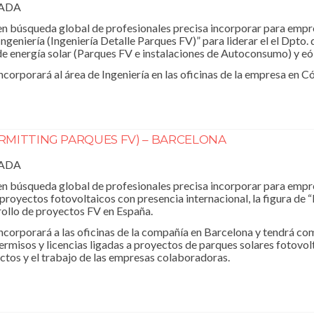
RADA
n búsqueda global de profesionales precisa incorporar para empr
Ingeniería (Ingeniería Detalle Parques FV)” para liderar el el Dpto.
e energía solar (Parques FV e instalaciones de Autoconsumo) y eól
ncorporará al área de Ingeniería en las oficinas de la empresa en C
RMITTING PARQUES FV) – BARCELONA
RADA
n búsqueda global de profesionales precisa incorporar para empr
royectos fotovoltaicos con presencia internacional, la figura de 
rollo de proyectos FV en España.
ncorporará a las oficinas de la compañía en Barcelona y tendrá com
ermisos y licencias ligadas a proyectos de parques solares fotovol
ctos y el trabajo de las empresas colaboradoras.