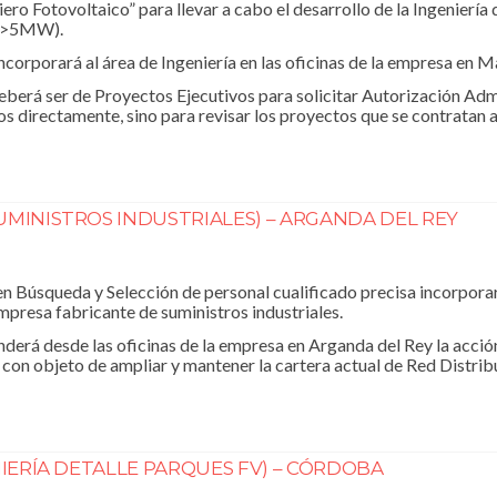
iero Fotovoltaico” para llevar a cabo el desarrollo de la Ingeniería 
s (>5MW).
ncorporará al área de Ingeniería en las oficinas de la empresa en M
eberá ser de Proyectos Ejecutivos para solicitar Autorización Adm
os directamente, sino para revisar los proyectos que se contratan a
UMINISTROS INDUSTRIALES) – ARGANDA DEL REY
 Búsqueda y Selección de personal cualificado precisa incorporar 
presa fabricante de suministros industriales.
derá desde las oficinas de la empresa en Arganda del Rey la acció
 con objeto de ampliar y mantener la cartera actual de Red Distribu
NIERÍA DETALLE PARQUES FV) – CÓRDOBA