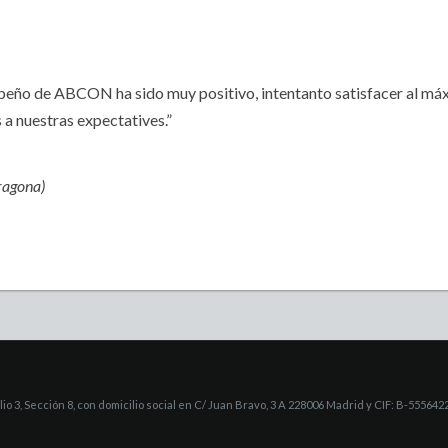
peño de ABCON ha sido muy positivo, intentanto satisfacer al má
 a nuestras expectatives.”
ragona)
 3, Sección 8, con domicilio social en C/ Juan Bravo, 3 A 228006 Madrid y CIF: B-555642