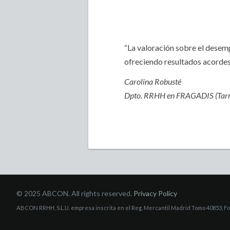
“La valoración sobre el desem
ofreciendo resultados acordes
Carolina Robusté
Dpto. RRHH en FRAGADIS (Tar
© 2025 ABCON. All rights reserved.
Privacy Policy
ABCON RRHH, S.L.U. empresa inscrita en el Reg. Mercantil Madrid Tomo 40853, Folio