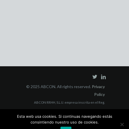
© 2025 ABCON. All rights reserved.
Privacy
Policy
ABCON RRHH, S.L.U. empresa inscrita en el Reg.
Mercantil Madrid Tomo 40853, Folio 3, Sección 8, con
Esta web usa cookies. Si continuas navegando estás
domicilio social en C/ Juan Bravo, 3 A 228006 Madrid y
consintiendo nuestro uso de cookies.
CIF: B-55564223