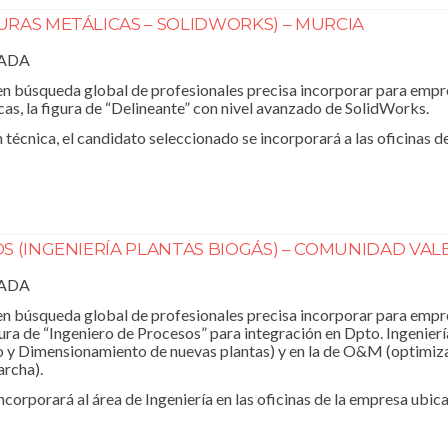
RAS METÁLICAS – SOLIDWORKS) – MURCIA
RADA
 búsqueda global de profesionales precisa incorporar para empre
as, la figura de “Delineante” con nivel avanzado de SolidWorks.
 técnica, el candidato seleccionado se incorporará a las oficinas 
S (INGENIERÍA PLANTAS BIOGÁS) – COMUNIDAD VA
RADA
n búsqueda global de profesionales precisa incorporar para empr
gura de “Ingeniero de Procesos” para integración en Dpto. Ingenier
ño y Dimensionamiento de nuevas plantas) y en la de O&M (optimiz
archa).
ncorporará al área de Ingeniería en las oficinas de la empresa ubi