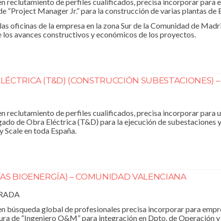
 reclutamiento de perfiles cualificados, precisa incorporar par
 de “Project Manager Jr.” para la construcción de varias plantas de
 las oficinas de la empresa en la zona Sur de la Comunidad de Madri
de los avances constructivos y económicos de los proyectos.
ÉCTRICA (T&D) (CONSTRUCCIÓN SUBESTACIONES) –
reclutamiento de perfiles cualificados, precisa incorporar para u
gado de Obra Eléctrica (T&D) para la ejecución de subestaciones y 
y Scale en toda España.
AS BIOENERGÍA) – COMUNIDAD VALENCIANA
RRADA
n búsqueda global de profesionales precisa incorporar para empr
igura de “Ingeniero O&M” para integración en Dpto. de Operación 