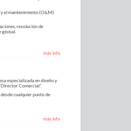
es y el mantenimiento (O&M)
uaciones, resolución de
e global.
más info
sa especializada en diseño y
e “Director Comercial”.
 desde cualquier punto de
más info