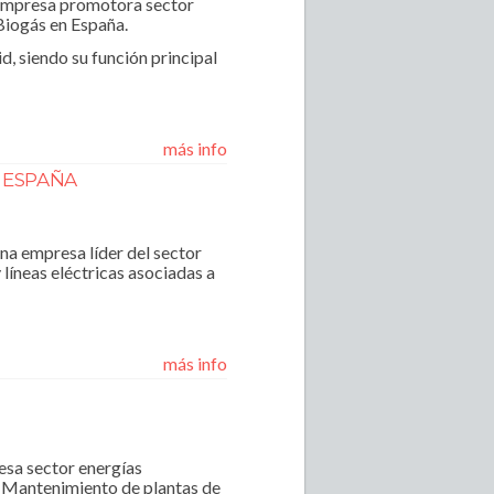
a empresa promotora sector
 Biogás en España.
d, siendo su función principal
más info
 ESPAÑA
na empresa líder del sector
líneas eléctricas asociadas a
más info
esa sector energías
y Mantenimiento de plantas de