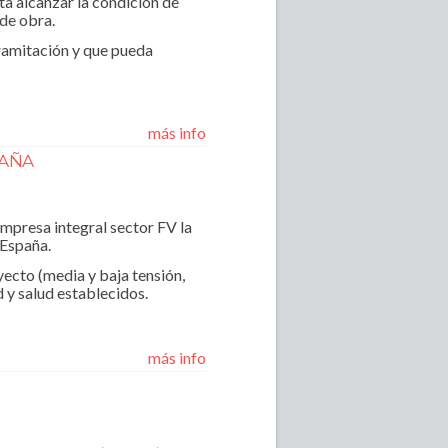
ta alcanzar la condición de
 de obra.
 tramitación y que pueda
más info
PAÑA
mpresa integral sector FV la
 España.
yecto (media y baja tensión,
 y salud establecidos.
más info