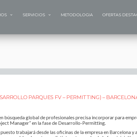
MOS
SERVICIOS
METODOLOGIA
OFERTAS DEST
SARROLLO PARQUES FV – PERMITTING) – BARCELON
n búsqueda global de profesionales precisa incorporar para emp
roject Manager” en la fase de Desarrollo-Permitting.
 puesto trabajará desde las oficinas de la empresa en Barcelona y 