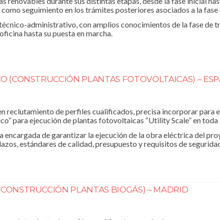
s renovables durante sus distintas etapas, desde la fase inicial has
sí como seguimiento en los trámites posteriores asociados a la fase
fil técnico-administrativo, con amplios conocimientos de la fase de
ficina hasta su puesta en marcha.
CO (CONSTRUCCIÓN PLANTAS FOTOVOLTAICAS) – ES
 reclutamiento de perfiles cualificados, precisa incorporar para e
ico” para ejecución de plantas fotovoltaicas “Utility Scale” en toda
a encargada de garantizar la ejecución de la obra eléctrica del pro
zos, estándares de calidad, presupuesto y requisitos de seguridad
(CONSTRUCCIÓN PLANTAS BIOGÁS) – MADRID