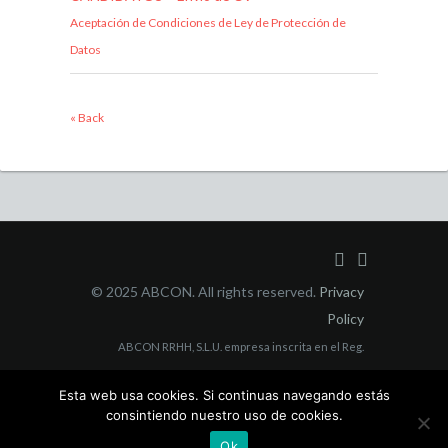
Aceptación de Condiciones de Ley de Protección de
Datos
« Back
© 2025 ABCON. All rights reserved.
Privacy
Policy
ABCON RRHH, S.L.U. empresa inscrita en el Reg.
Mercantil Madrid Tomo 40853, Folio 3, Sección 8, con
Esta web usa cookies. Si continuas navegando estás
domicilio social en C/ Juan Bravo, 3 A 228006 Madrid y
consintiendo nuestro uso de cookies.
CIF: B-55564223
Ok