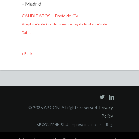
– Madrid”
CANDIDATOS – Envío de CV
Aceptación de Condiciones de Ley de Protección de
Datos
« Back
© 2025 ABCON. All rights reserved.
Privacy
Policy
ABCON RRHH, S.L.U. empresa inscrita en el Reg.
Mercantil Madrid Tomo 40853, Folio 3, Sección 8, con