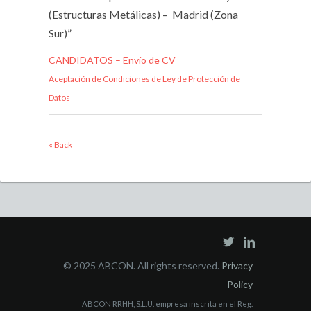
(Estructuras Metálicas) – Madrid (Zona
Sur)”
CANDIDATOS – Envío de CV
Aceptación de Condiciones de Ley de Protección de
Datos
« Back
© 2025 ABCON. All rights reserved.
Privacy
Policy
ABCON RRHH, S.L.U. empresa inscrita en el Reg.