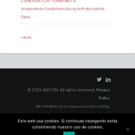
CANDIDATOS – Envío de CV
Aceptación de Condiciones de Ley de Protección de
Datos
« Back
© 2025 ABCON. All rights reserved.
Privacy
Policy
ABCON RRHH, S.L.U. empresa inscrita en el Reg.
Mercantil Madrid Tomo 40853, Folio 3, Sección 8, con
Esta web usa cookies. Si continuas navegando estás
domicilio social en C/ Juan Bravo, 3 A 228006 Madrid y
consintiendo nuestro uso de cookies.
CIF: B-55564223