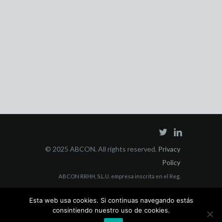
© 2025 ABCON. All rights reserved.
Privacy
Policy
ABCON RRHH, S.L.U. empresa inscrita en el Reg.
Mercantil Madrid Tomo 40853, Folio 3, Sección 8, con
Esta web usa cookies. Si continuas navegando estás
domicilio social en C/ Juan Bravo, 3 A 228006 Madrid y
consintiendo nuestro uso de cookies.
CIF: B-55564223